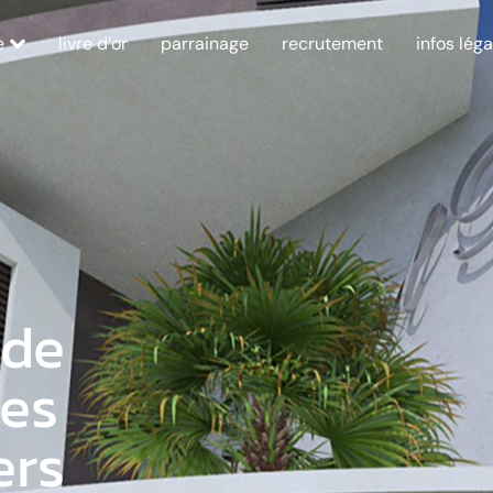
e
livre d’or
parrainage
recrutement
infos léga
 de
des
ers