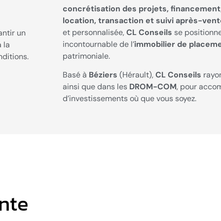
concrétisation des projets, financement,
location, transaction et suivi après-ven
et personnalisée,
CL Conseils
se positionn
ntir un
incontournable de l’
immobilier de placem
 la
patrimoniale.
ditions.
Basé à
Béziers
(Hérault),
CL Conseils
rayon
ainsi que dans les
DROM-COM
, pour acco
d’investissements où que vous soyez.
nte