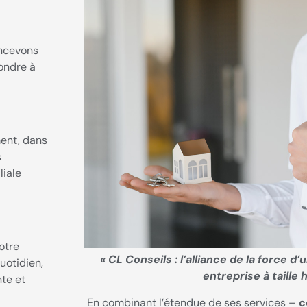
oncevons
ondre à
ment, dans
s
liale
otre
« CL Conseils : l’alliance de la force d’
uotidien,
entreprise à taille
te et
En combinant l’étendue de ses services –
c