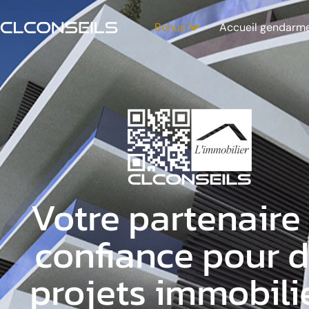
Bonus
Accueil gendarm
Votre partenaire
confiance pour 
projets immobili