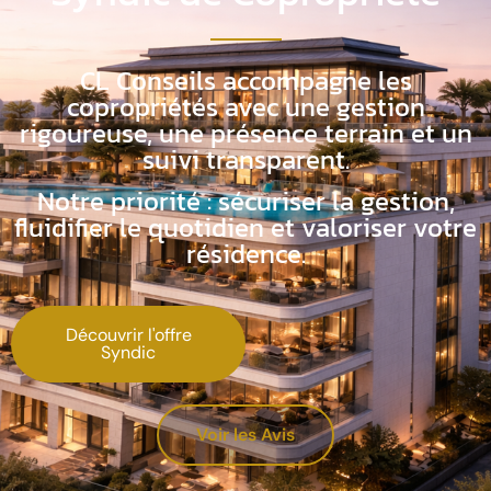
CL Conseils accompagne les
copropriétés avec une gestion
rigoureuse, une présence terrain et un
suivi transparent.
Notre priorité : sécuriser la gestion,
fluidifier le quotidien et valoriser votre
résidence.
Découvrir l'offre
Syndic
Voir les Avis