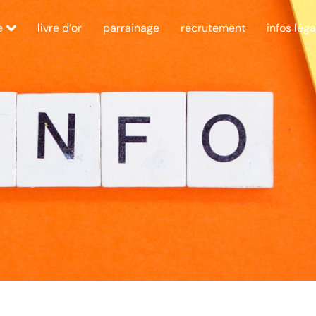
e
livre d’or
parrainage
recrutement
infos léga