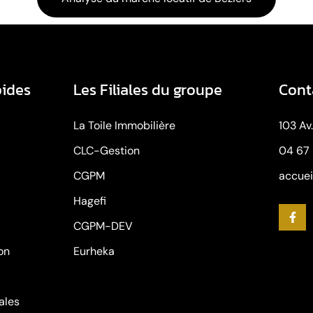
pides
Les Filiales du groupe
Cont
La Toile Immobilière
103 Av
CLC-Gestion
04 67
CGPM
accuei
Hagefi
CGPM-DEV
on
Eurheka
ales