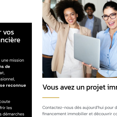
r vos
ancière
s une mission
ns de
at,
sionnel,
Vous avez un projet im
ise reconnue
coute
Contactez-nous dès aujourd’hui pour d
rir les
financement immobilier et découvrir
les démarches