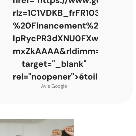
href="https://www.google.co
rlz=1C1VDKB_frFR1038FR10
%20Financement%20Courta
IpRycPR3dXNU0FXwS0zLzE
mxZkAAAA&rldimm=43759319
target="_blank"
rel="noopener">étoiles</a>
Avis Google