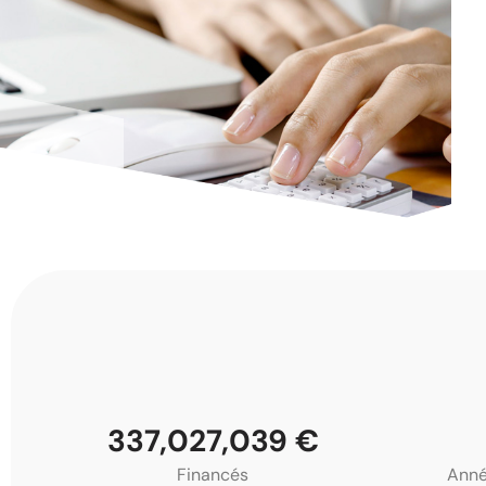
371,000,000
€
Financés
Anné